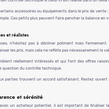
hain contrôle technique si celui-ci est réalisé dans un déla
ertains accessoires ou équipements dans le prix de vente :
mple. Ces petits plus peuvent faire pencher la balance en 
s et réalistes
ses, n’hésitez pas à décliner poliment mais fermement. 
sser les prix, mais cela ne reflète pas nécessairement la val
blent réellement intéressés et qui font des offres raiso
le question du contrôle technique.
eux parties trouvent un accord satisfaisant. Restez ouvert
parence et sérénité
ec un acheteur potentiel, il est important de finaliser l