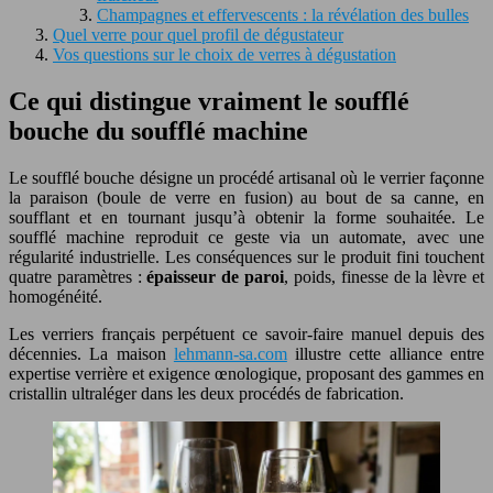
Champagnes et effervescents : la révélation des bulles
Quel verre pour quel profil de dégustateur
Vos questions sur le choix de verres à dégustation
Ce qui distingue vraiment le soufflé
bouche du soufflé machine
Le soufflé bouche désigne un procédé artisanal où le verrier façonne
la paraison (boule de verre en fusion) au bout de sa canne, en
soufflant et en tournant jusqu’à obtenir la forme souhaitée. Le
soufflé machine reproduit ce geste via un automate, avec une
régularité industrielle. Les conséquences sur le produit fini touchent
quatre paramètres :
épaisseur de paroi
, poids, finesse de la lèvre et
homogénéité.
Les verriers français perpétuent ce savoir-faire manuel depuis des
décennies. La maison
lehmann-sa.com
illustre cette alliance entre
expertise verrière et exigence œnologique, proposant des gammes en
cristallin ultraléger dans les deux procédés de fabrication.