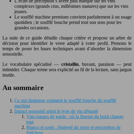
L’écart de perception s’avère plus marqué sur les vins
complexes (grands crus, millésimes matures) que sur les vins
jeunes.
Le soufflé machine premium convient parfaitement à un usage
quotidien ; le soufflé bouche prend tout son sens pour les
grandes occasions.
La suite de ce guide détaille chaque critère et propose un arbre de
décision pour identifier le verre adapté à votre profil. Prenons le
temps de poser les bases techniques avant d’aborder la dimension
sensorielle.
Le vocabulaire spécialisé —
cristallin
, buvant, paraison — peut
intimider. Chaque terme sera explicité au fil de la lecture, sans jargon
inutile.
Au sommaire
Ce qui distingue vraiment le soufflé bouche du soufflé
machine
Impact sensoriel selon le type de vin dégusté
Vins rouges de garde : où la finesse du bord change
tout
Blancs et rosés : légèreté du verre et perception de
fraîcheur