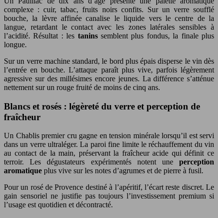
Un Pauillac de dix ans d’âge présente une palette aromatique
complexe : cuir, tabac, fruits noirs confits. Sur un verre soufflé
bouche, la lèvre affinée canalise le liquide vers le centre de la
langue, retardant le contact avec les zones latérales sensibles à
l’acidité. Résultat : les
tanins
semblent plus fondus, la finale plus
longue.
Sur un verre machine standard, le bord plus épais disperse le vin dès
l’entrée en bouche. L’attaque paraît plus vive, parfois légèrement
agressive sur des millésimes encore jeunes. La différence s’atténue
nettement sur un rouge fruité de moins de cinq ans.
Blancs et rosés : légèreté du verre et perception de
fraîcheur
Un Chablis premier cru gagne en tension minérale lorsqu’il est servi
dans un verre ultraléger. La paroi fine limite le réchauffement du vin
au contact de la main, préservant la fraîcheur acide qui définit ce
terroir. Les dégustateurs expérimentés notent une
perception
aromatique
plus vive sur les notes d’agrumes et de pierre à fusil.
Pour un rosé de Provence destiné à l’apéritif, l’écart reste discret. Le
gain sensoriel ne justifie pas toujours l’investissement premium si
l’usage est quotidien et décontracté.