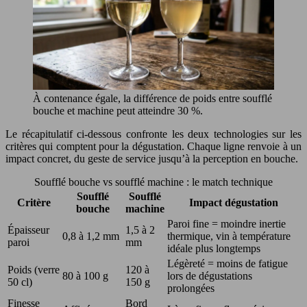
À contenance égale, la différence de poids entre soufflé
bouche et machine peut atteindre 30 %.
Le récapitulatif ci-dessous confronte les deux technologies sur les
critères qui comptent pour la dégustation. Chaque ligne renvoie à un
impact concret, du geste de service jusqu’à la perception en bouche.
Soufflé bouche vs soufflé machine : le match technique
Soufflé
Soufflé
Critère
Impact dégustation
bouche
machine
Paroi fine = moindre inertie
Épaisseur
1,5 à 2
0,8 à 1,2 mm
thermique, vin à température
paroi
mm
idéale plus longtemps
Légèreté = moins de fatigue
Poids (verre
120 à
80 à 100 g
lors de dégustations
50 cl)
150 g
prolongées
Finesse
Bord