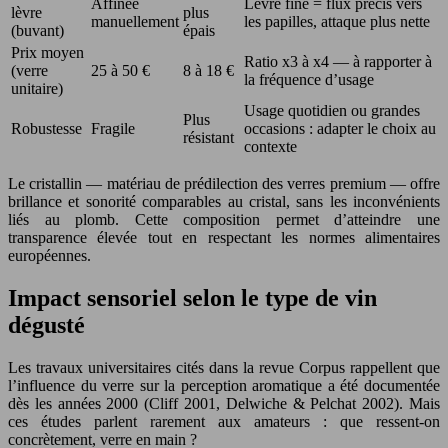
Affinée
Lèvre fine = flux précis vers
lèvre
plus
manuellement
les papilles, attaque plus nette
(buvant)
épais
Prix moyen
Ratio x3 à x4 — à rapporter à
(verre
25 à 50 €
8 à 18 €
la fréquence d’usage
unitaire)
Usage quotidien ou grandes
Plus
Robustesse
Fragile
occasions : adapter le choix au
résistant
contexte
Le cristallin — matériau de prédilection des verres premium — offre
brillance et sonorité comparables au cristal, sans les inconvénients
liés au plomb. Cette composition permet d’atteindre une
transparence élevée tout en respectant les normes alimentaires
européennes.
Impact sensoriel selon le type de vin
dégusté
Les travaux universitaires cités dans la revue Corpus rappellent que
l’influence du verre sur la perception aromatique a été documentée
dès les années 2000 (Cliff 2001, Delwiche & Pelchat 2002). Mais
ces études parlent rarement aux amateurs : que ressent-on
concrètement, verre en main ?